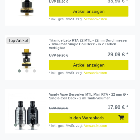
33,90 € *
UVP 58,90 €
Artikel anzeigen
*
inkl. ges. MwSt.
zzgl.
Versandkosten
Top-Artikel
Titanide Leto RTA 22 MTL • 22mm Durchmesser
• Two-Post Single Coil Deck • in 2 Farben
verfügbar
29,09 € *
UVP 59,90 €
Artikel anzeigen
*
inkl. ges. MwSt.
zzgl.
Versandkosten
Vandy Vape Berserker MTL Mini RTA • 22 mm Ø •
Single-Coil Deck • 2 ml Tank-Volumen
17,90 € *
UVP 39,90 €
In den Warenkorb
*
inkl. ges. MwSt.
zzgl.
Versandkosten