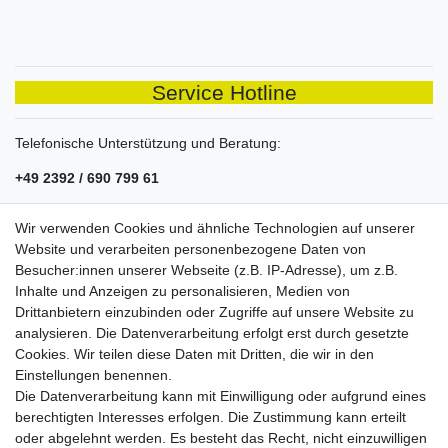
Service Hotline
Telefonische Unterstützung und Beratung:
+49 2392 / 690 799 61
Mo-Fr, 08:00 - 14:00 Uhr
Wir verwenden Cookies und ähnliche Technologien auf unserer
Shop Service
Website und verarbeiten personenbezogene Daten von
Besucher:innen unserer Webseite (z.B. IP-Adresse), um z.B.
Sie haben Probleme mit einem unserer Produkte? Kontaktieren
Inhalte und Anzeigen zu personalisieren, Medien von
Sie uns einfach telefonisch oder per Mail. Wir helfen schnell und
Drittanbietern einzubinden oder Zugriffe auf unsere Website zu
unkompliziert.
analysieren. Die Datenverarbeitung erfolgt erst durch gesetzte
Information
Cookies. Wir teilen diese Daten mit Dritten, die wir in den
Einstellungen benennen.
Die Datenverarbeitung kann mit Einwilligung oder aufgrund eines
Wir versenden innerhalb von Deutschland als DHL Paket mit
berechtigten Interesses erfolgen. Die Zustimmung kann erteilt
Alterssichtprüfung 18+. Ein Auslandsversand ist
nicht
möglich.
oder abgelehnt werden. Es besteht das Recht, nicht einzuwilligen
Unsere Zahlungsarten