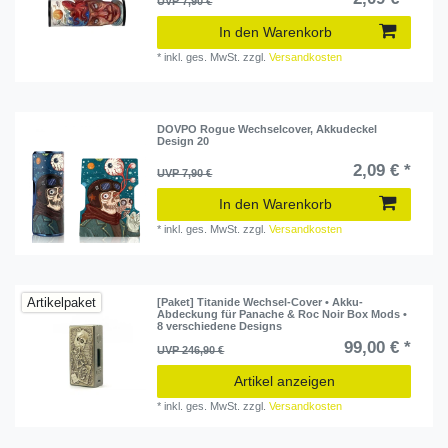
UVP 7,90 €
In den Warenkorb
*
inkl. ges. MwSt.
zzgl.
Versandkosten
DOVPO Rogue Wechselcover, Akkudeckel
Design 20
2,09 € *
UVP 7,90 €
In den Warenkorb
*
inkl. ges. MwSt.
zzgl.
Versandkosten
Artikelpaket
[Paket] Titanide Wechsel-Cover • Akku-
Abdeckung für Panache & Roc Noir Box Mods •
8 verschiedene Designs
99,00 € *
UVP 246,90 €
Artikel anzeigen
*
inkl. ges. MwSt.
zzgl.
Versandkosten