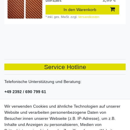
UVP 5,99 €
In den Warenkorb
*
inkl. ges. MwSt.
zzgl.
Versandkosten
Service Hotline
Telefonische Unterstützung und Beratung:
+49 2392 / 690 799 61
Mo-Fr, 08:00 - 14:00 Uhr
Wir verwenden Cookies und ähnliche Technologien auf unserer
Shop Service
Website und verarbeiten personenbezogene Daten von
Besucher:innen unserer Webseite (z.B. IP-Adresse), um z.B.
Sie haben Probleme mit einem unserer Produkte? Kontaktieren
Inhalte und Anzeigen zu personalisieren, Medien von
Sie uns einfach telefonisch oder per Mail. Wir helfen schnell und