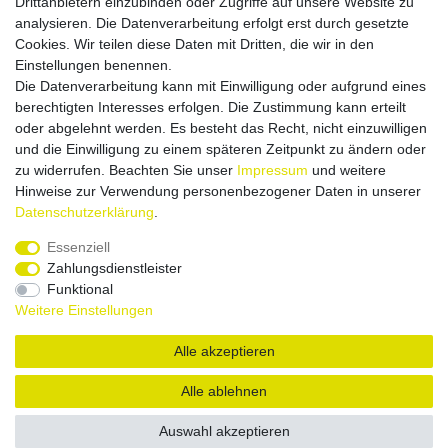
Drittanbietern einzubinden oder Zugriffe auf unsere Website zu
unkompliziert.
analysieren. Die Datenverarbeitung erfolgt erst durch gesetzte
Information
Cookies. Wir teilen diese Daten mit Dritten, die wir in den
Einstellungen benennen.
Die Datenverarbeitung kann mit Einwilligung oder aufgrund eines
Wir versenden innerhalb von Deutschland als DHL Paket mit
berechtigten Interesses erfolgen. Die Zustimmung kann erteilt
Alterssichtprüfung 18+. Ein Auslandsversand ist
nicht
möglich.
oder abgelehnt werden. Es besteht das Recht, nicht einzuwilligen
Unsere Zahlungsarten
und die Einwilligung zu einem späteren Zeitpunkt zu ändern oder
zu widerrufen. Beachten Sie unser
Impressum
und weitere
Bei uns können Sie bequem mittels Überweisung zahlen. Einer
Hinweise zur Verwendung personenbezogener Daten in unserer
Barzahlung bei Abholung in 58809 Neuenrade steht natürlich
Daten­schutz­erklärung
.
auch nichts im Wege.
Essenziell
Zahlungsdienstleister
Impressum
Daten­schutz­erklärung
AGB
Funktional
Weitere Einstellungen
Barrierefreiheitserklärung
Widerrufs­recht
Alle akzeptieren
Alle ablehnen
Vertrag widerrufen
Auswahl akzeptieren