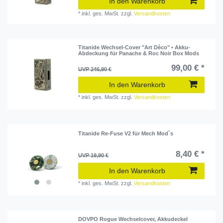
In den Warenkorb
*
inkl. ges. MwSt.
zzgl.
Versandkosten
Titanide Wechsel-Cover "Art Dèco" • Akku-
Abdeckung für Panache & Roc Noir Box Mods
99,00 € *
UVP 246,90 €
In den Warenkorb
*
inkl. ges. MwSt.
zzgl.
Versandkosten
Titanide Re-Fuse V2 für Mech Mod`s
8,40 € *
UVP 19,90 €
In den Warenkorb
*
inkl. ges. MwSt.
zzgl.
Versandkosten
DOVPO Rogue Wechselcover, Akkudeckel