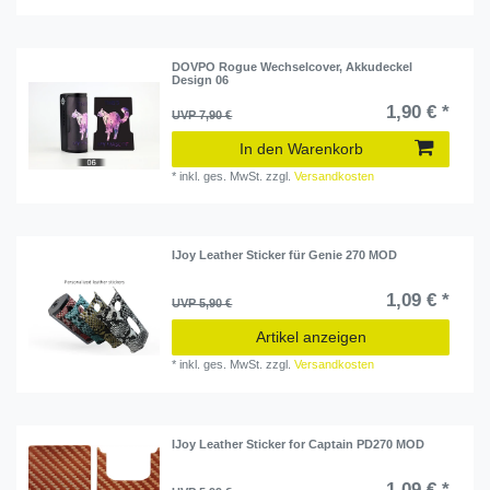
DOVPO Rogue Wechselcover, Akkudeckel
Design 06
1,90 € *
UVP 7,90 €
In den Warenkorb
*
inkl. ges. MwSt.
zzgl.
Versandkosten
IJoy Leather Sticker für Genie 270 MOD
1,09 € *
UVP 5,90 €
Artikel anzeigen
*
inkl. ges. MwSt.
zzgl.
Versandkosten
IJoy Leather Sticker for Captain PD270 MOD
1,09 € *