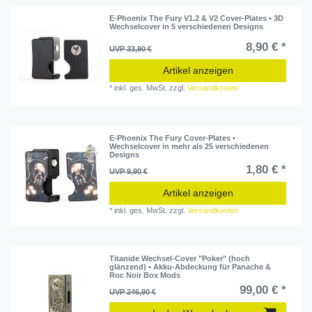
E-Phoenix The Fury V1.2 & V2 Cover-Plates • 3D
Wechselcover in 5 verschiedenen Designs
8,90 € *
UVP 33,90 €
Artikel anzeigen
*
inkl. ges. MwSt.
zzgl.
Versandkosten
E-Phoenix The Fury Cover-Plates •
Wechselcover in mehr als 25 verschiedenen
Designs
1,80 € *
UVP 9,90 €
Artikel anzeigen
*
inkl. ges. MwSt.
zzgl.
Versandkosten
Titanide Wechsel-Cover "Poker" (hoch
glänzend) • Akku-Abdeckung für Panache &
Roc Noir Box Mods
99,00 € *
UVP 246,90 €